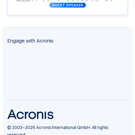
GUEST SPEAKER
Engage with Acronis
facebook
twitter
blog
yt
linkedin
reddit
© 2003–2026 Acronis International GmbH. All rights
reserved.