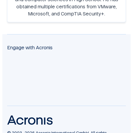
obtained multiple certifications from VMware,
Microsoft, and CompTIA Security+.
Engage with Acronis
facebook
twitter
blog
yt
linkedin
reddit
© 2003–2026 Acronis International GmbH. All rights