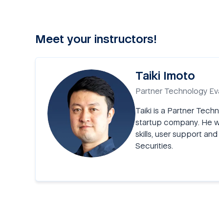
Meet your instructors!
Taiki Imoto
Partner Technology Eva
Taiki is a Partner Tech
startup company. He wa
skills, user support a
Securities.