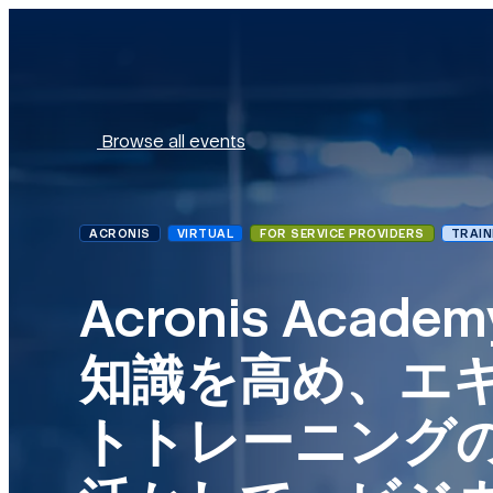
Browse all events
ACRONIS
VIRTUAL
FOR SERVICE PROVIDERS
TRAIN
Acronis Acade
知識を高め、エ
トトレーニング